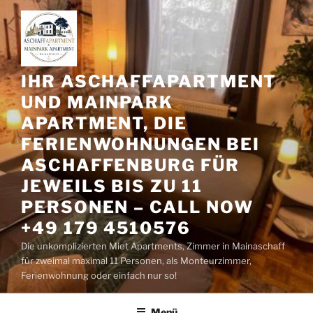
Zum
Inhalt
springen
IHR ASCHAFFAPARTMENT
UND MAINPARK
APARTMENT, DIE
FERIENWOHNUNGEN BEI
ASCHAFFENBURG FÜR
JEWEILS BIS ZU 11
PERSONEN – CALL NOW
+49 179 4510576
Die unkomplizierten Miet Apartments, Zimmer in Mainaschaff
für zweimal maximal 11 Personen, als Monteurzimmer,
Ferienwohnung oder einfach nur so!
Menü