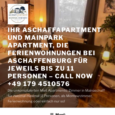
Zum
Inhalt
springen
IHR ASCHAFFAPARTMENT
UND MAINPARK
APARTMENT, DIE
FERIENWOHNUNGEN BEI
ASCHAFFENBURG FÜR
JEWEILS BIS ZU 11
PERSONEN – CALL NOW
+49 179 4510576
Die unkomplizierten Miet Apartments, Zimmer in Mainaschaff
für zweimal maximal 11 Personen, als Monteurzimmer,
Ferienwohnung oder einfach nur so!
Menü