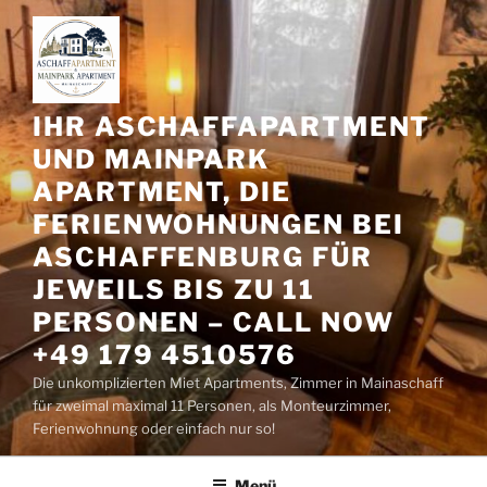
Zum
Inhalt
springen
IHR ASCHAFFAPARTMENT
UND MAINPARK
APARTMENT, DIE
FERIENWOHNUNGEN BEI
ASCHAFFENBURG FÜR
JEWEILS BIS ZU 11
PERSONEN – CALL NOW
+49 179 4510576
Die unkomplizierten Miet Apartments, Zimmer in Mainaschaff
für zweimal maximal 11 Personen, als Monteurzimmer,
Ferienwohnung oder einfach nur so!
Menü