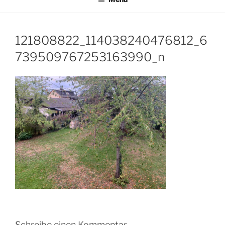
121808822_114038240476812_6
739509767253163990_n
Schreibe einen Kommentar