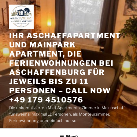
Zum
Inhalt
springen
IHR ASCHAFFAPARTMENT
UND MAINPARK
APARTMENT, DIE
FERIENWOHNUNGEN BEI
ASCHAFFENBURG FÜR
JEWEILS BIS ZU 11
PERSONEN – CALL NOW
+49 179 4510576
Die unkomplizierten Miet Apartments, Zimmer in Mainaschaff
für zweimal maximal 11 Personen, als Monteurzimmer,
Ferienwohnung oder einfach nur so!
Menü