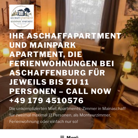
Zum
Inhalt
springen
IHR ASCHAFFAPARTMENT
UND MAINPARK
APARTMENT, DIE
FERIENWOHNUNGEN BEI
ASCHAFFENBURG FÜR
JEWEILS BIS ZU 11
PERSONEN – CALL NOW
+49 179 4510576
Die unkomplizierten Miet Apartments, Zimmer in Mainaschaff
für zweimal maximal 11 Personen, als Monteurzimmer,
Ferienwohnung oder einfach nur so!
Menü